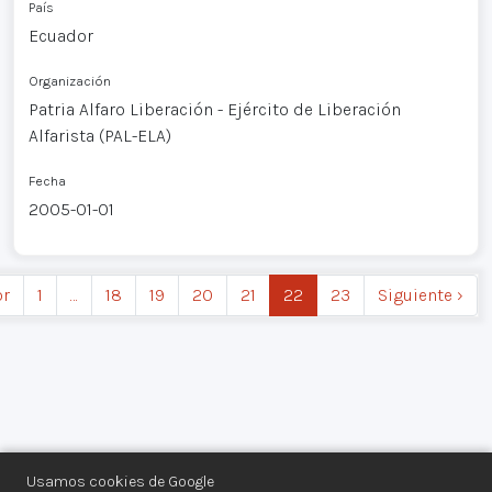
País
Ecuador
Organización
Patria Alfaro Liberación - Ejército de Liberación
Alfarista (PAL-ELA)
Fecha
2005-01-01
or
1
…
18
19
20
21
22
23
Siguiente ›
Usamos cookies de Google