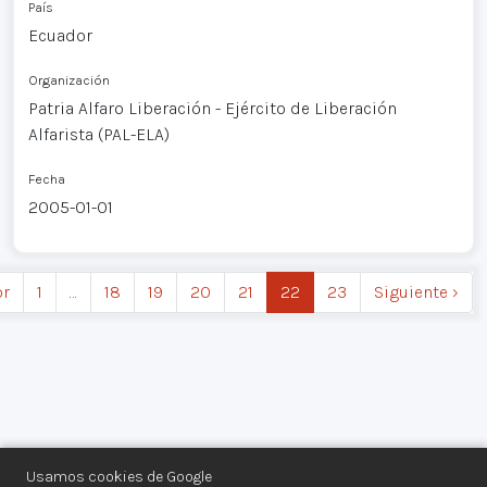
País
Ecuador
Organización
Patria Alfaro Liberación - Ejército de Liberación
Alfarista (PAL-ELA)
Fecha
2005-01-01
or
1
…
18
19
20
21
22
23
Siguiente ›
Usamos cookies de Google