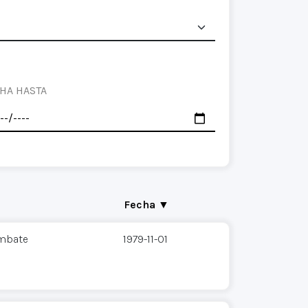
HA HASTA
Fecha ▼
ombate
1979-11-01