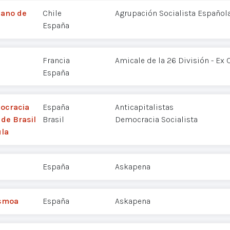
cano de
Chile
Agrupación Socialista Español
España
Francia
Amicale de la 26 División - Ex
España
mocracia
España
Anticapitalistas
 de Brasil
Brasil
Democracia Socialista
ula
España
Askapena
ismoa
España
Askapena