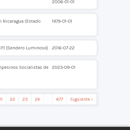
2006-01-01
n Nicaragua (Estado
1979-01-01
CP) [Sendero Luminoso]
2016-07-22
pesinos Socialistas de
2023-09-01
21
22
23
24
…
677
Siguiente ›