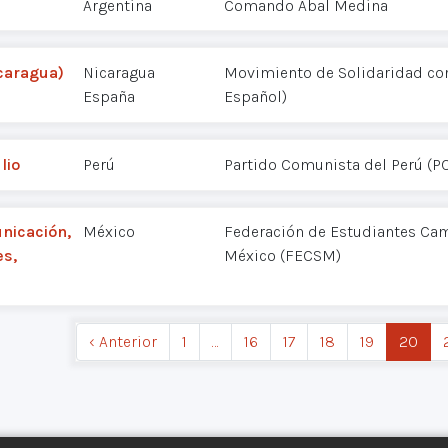
Argentina
Comando Abal Medina
icaragua)
Nicaragua
Movimiento de Solidaridad co
España
Español)
lio
Perú
Partido Comunista del Perú (P
unicación,
México
Federación de Estudiantes Cam
es,
México (FECSM)
‹ Anterior
1
…
16
17
18
19
20