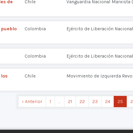
les de
Chile
Vanguardia Nacional Marxista
o pueblo
Colombia
Ejército de Liberación Nacional
Colombia
Ejército de Liberación Nacional
 los
Chile
Movimiento de Izquierda Revol
‹ Anterior
1
…
21
22
23
24
25
2