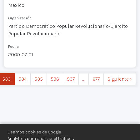
México
Organización
Partido Democrático Popular Revolucionario-Ejército
Popular Revolucionario
Fecha
2009-07-01
533
534
535
536
537
…
677
Siguiente ›
Usamos cookies de Google
Analytics para analizar el tráfico y