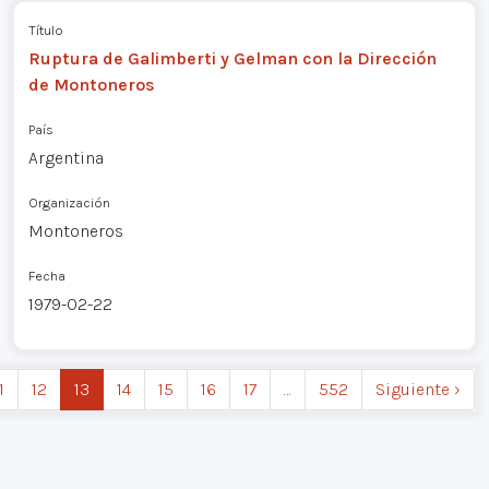
Título
Ruptura de Galimberti y Gelman con la Dirección
de Montoneros
País
Argentina
Organización
Montoneros
Fecha
1979-02-22
1
12
13
14
15
16
17
…
552
Siguiente ›