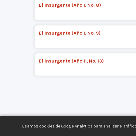
El Insurgente (Año I, No. 8)
El Insurgente (Año I, No. 9)
El Insurgente (Año II, No. 13)
Usamos cookies de Google Analytics para analizar el tráfico
Centro de Documentación de los Movimiento
Aviso legal
·
Privacidad
·
Gestionar cookies