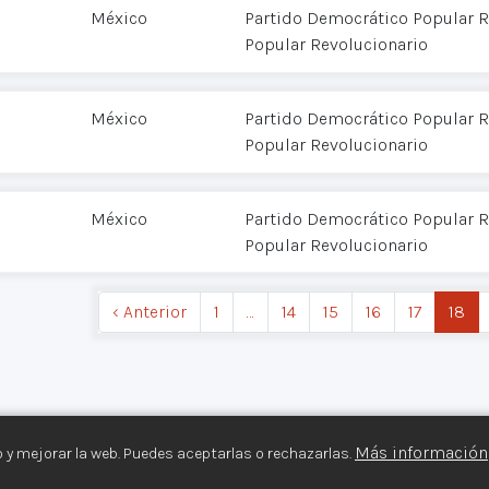
México
Partido Democrático Popular R
Popular Revolucionario
México
Partido Democrático Popular R
Popular Revolucionario
México
Partido Democrático Popular R
Popular Revolucionario
‹ Anterior
1
…
14
15
16
17
18
Más información
 y mejorar la web. Puedes aceptarlas o rechazarlas.
s Armados©