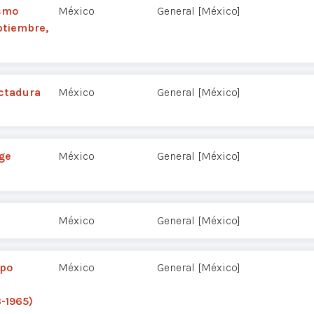
ismo
México
General [México]
ptiembre,
ictadura
México
General [México]
rge
México
General [México]
México
General [México]
upo
México
General [México]
-1965)