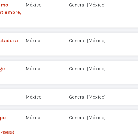
ismo
México
General [México]
ptiembre,
ictadura
México
General [México]
rge
México
General [México]
México
General [México]
upo
México
General [México]
-1965)