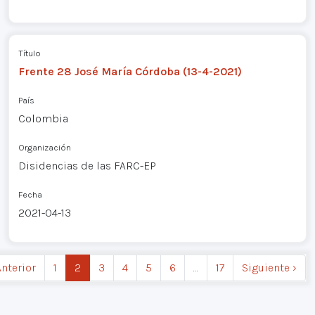
Título
Frente 28 José María Córdoba (13-4-2021)
País
Colombia
Organización
Disidencias de las FARC-EP
Fecha
2021-04-13
Anterior
1
2
3
4
5
6
…
17
Siguiente ›