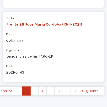
Título
Frente 28 José María Córdoba (13-4-2021)
País
Colombia
Organización
Disidencias de las FARC-EP
Fecha
2021-04-13
Anterior
1
2
3
4
5
6
…
17
Siguiente ›