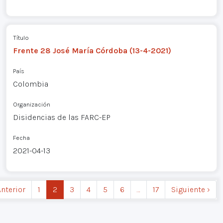
Título
Frente 28 José María Córdoba (13-4-2021)
País
Colombia
Organización
Disidencias de las FARC-EP
Fecha
2021-04-13
Anterior
1
2
3
4
5
6
…
17
Siguiente ›