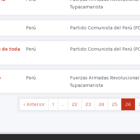
Tupacamarista
Perú
Partido Comunista del Perú (P
 de toda
Perú
Partido Comunista del Perú (P
e
Perú
Fuerzas Armadas Revolucionaria
Tupacamarista
‹ Anterior
1
…
22
23
24
25
26