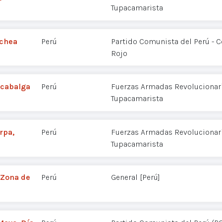
Tupacamarista
uchea
Perú
Partido Comunista del Perú - 
Rojo
 cabalga
Perú
Fuerzas Armadas Revolucionaria
Tupacamarista
rpa,
Perú
Fuerzas Armadas Revolucionaria
Tupacamarista
 Zona de
Perú
General [Perú]