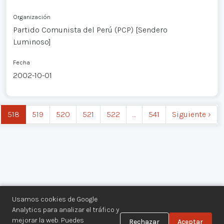
Organización
Partido Comunista del Perú (PCP) [Sendero
Luminoso]
Fecha
2002-10-01
518
519
520
521
522
…
541
Siguiente ›
Usamos cookies de Google
Analytics para analizar el tráfico y
mejorar la web. Puedes
Rechazar
Aceptar
Centro de Documentación de los