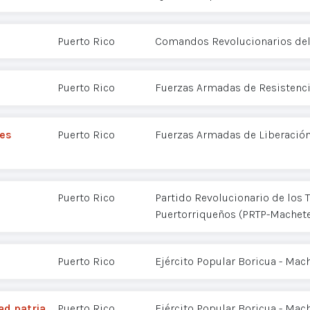
Puerto Rico
Comandos Revolucionarios del
Puerto Rico
Fuerzas Armadas de Resistenci
les
Puerto Rico
Fuerzas Armadas de Liberación
Puerto Rico
Partido Revolucionario de los 
Puertorriqueños (PRTP-Machet
Puerto Rico
Ejército Popular Boricua - Mac
ad patria
Puerto Rico
Ejército Popular Boricua - Mac