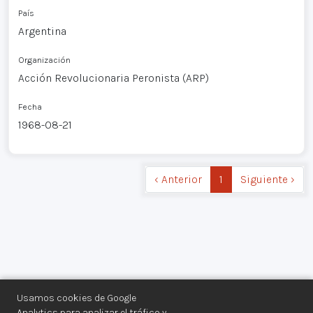
País
Argentina
Organización
Acción Revolucionaria Peronista (ARP)
Fecha
1968-08-21
‹ Anterior
1
Siguiente ›
Usamos cookies de Google
Analytics para analizar el tráfico y