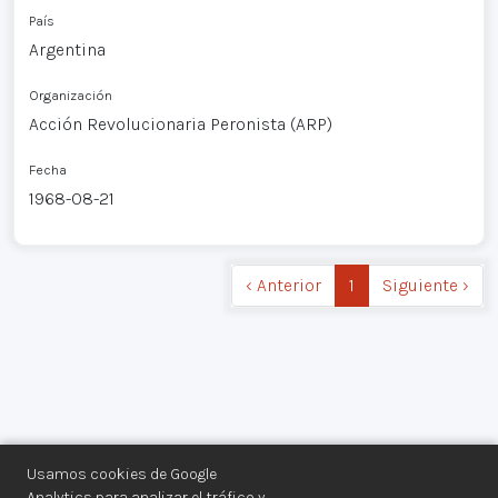
País
Argentina
Organización
Acción Revolucionaria Peronista (ARP)
Fecha
1968-08-21
‹ Anterior
1
Siguiente ›
Usamos cookies de Google
Analytics para analizar el tráfico y