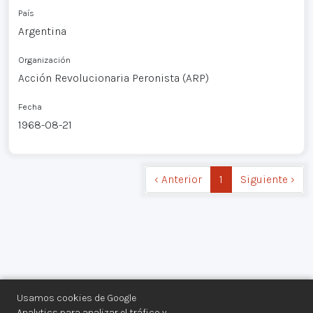
País
Argentina
Organización
Acción Revolucionaria Peronista (ARP)
Fecha
1968-08-21
‹ Anterior
1
Siguiente ›
Usamos cookies de Google
Analytics para analizar el tráfico y