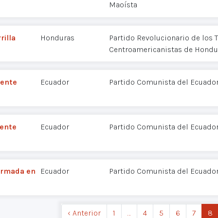
Maoísta
rilla
Honduras
Partido Revolucionario de los 
Centroamericanistas de Hondu
dente
Ecuador
Partido Comunista del Ecuador
dente
Ecuador
Partido Comunista del Ecuador
 Armada en
Ecuador
Partido Comunista del Ecuador
‹ Anterior
1
…
4
5
6
7
8