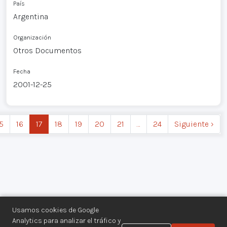
País
Argentina
Organización
Otros Documentos
Fecha
2001-12-25
5
16
17
18
19
20
21
…
24
Siguiente ›
Usamos cookies de Google
Analytics para analizar el tráfico y