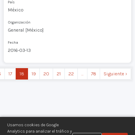
País
México
Organización
General [México]
Fecha
2016-03-13
6
17
18
19
20
21
22
…
78
Siguiente ›
Usamos cookies de Google
Analytics para analizar el tráfico y