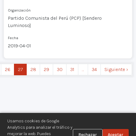
Organización
Partido Comunista del Perú (PCP) [Sendero
Luminoso]
Fecha
2019-04-01
26
27
28
29
30
31
…
34
Siguiente ›
Usamos cookies de Google
Analytics para analizar el tráfico y
mejorar la web. Puedes
Rechazar
Aceptar
Centro de Documentación de los