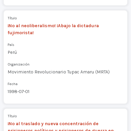
Título
¡No al neoliberalismo! ¡Abajo la dictadura
fujimorista!
País
Perú
Organización
Movimiento Revolucionario Tupac Amaru (MRTA)
Fecha
1998-07-01
Título
¡No al traslado y nueva concentración de
prisioneros políticos y prisioneros de guerra en