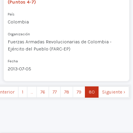
(Puntos 4-7)
País
Colombia
Organización
Fuerzas Armadas Revolucionarias de Colombia -
Ejército del Pueblo (FARC-EP)
Fecha
2013-07-05
Anterior
1
…
76
77
78
79
80
Siguiente ›