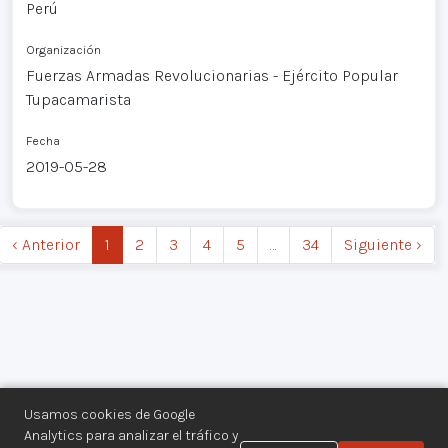
Perú
Organización
Fuerzas Armadas Revolucionarias - Ejército Popular
Tupacamarista
Fecha
2019-05-28
‹ Anterior
1
2
3
4
5
…
34
Siguiente ›
Usamos cookies de Google
Analytics para analizar el tráfico y