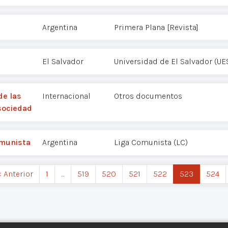
Argentina
Primera Plana [Revista]
El Salvador
Universidad de El Salvador (UE
de las
Internacional
Otros documentos
 sociedad
omunista
Argentina
Liga Comunista (LC)
‹ Anterior
1
…
519
520
521
522
523
524