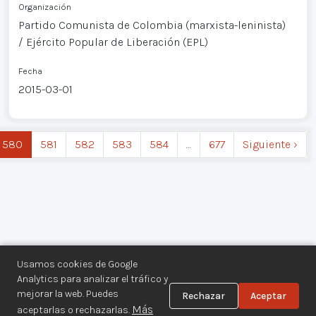
Organización
Partido Comunista de Colombia (marxista-leninista)
/ Ejército Popular de Liberación (EPL)
Fecha
2015-03-01
580
581
582
583
584
…
677
Siguiente ›
Usamos cookies de Google
Analytics para analizar el tráfico y
mejorar la web. Puedes
Rechazar
Aceptar
Centro de Documentación de los
Más
aceptarlas o rechazarlas.
Movimientos Armados©