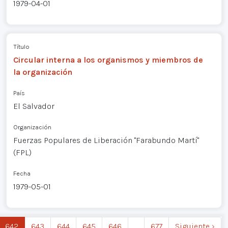
1979-04-01
Título
Circular interna a los organismos y miembros de
la organización
País
El Salvador
Organización
Fuerzas Populares de Liberación "Farabundo Martí"
(FPL)
Fecha
1979-05-01
642
643
644
645
646
…
677
Siguiente ›