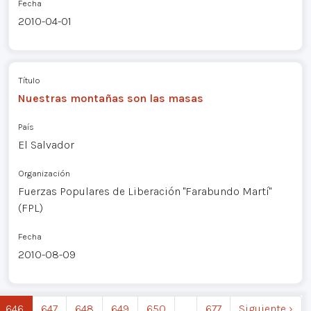
Fecha
2010-04-01
Título
Nuestras montañas son las masas
País
El Salvador
Organización
Fuerzas Populares de Liberación "Farabundo Martí"
(FPL)
Fecha
2010-08-09
646
647
648
649
650
…
677
Siguiente ›