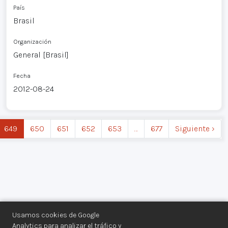
País
Brasil
Organización
General [Brasil]
Fecha
2012-08-24
649
650
651
652
653
…
677
Siguiente ›
Usamos cookies de Google
Analytics para analizar el tráfico y