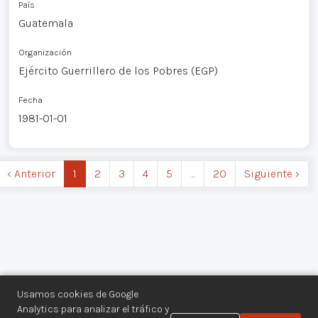
País
Guatemala
Organización
Ejército Guerrillero de los Pobres (EGP)
Fecha
1981-01-01
‹ Anterior
1
2
3
4
5
…
20
Siguiente ›
Usamos cookies de Google
Analytics para analizar el tráfico y