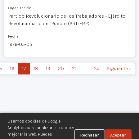
Organización
Partido Revolucionario de los Trabajadores - Ejército
Revolucionario del Pueblo (PRT-ERP)
Fecha
1976-05-05
5
16
17
18
19
20
21
…
24
Siguiente ›
Usamos cookies de Google
Analytics para analizar el tráfico y
mejorar la web. Puedes
Rechazar
Aceptar
Centro de Documentación de los