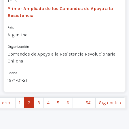
Título
Primer Ampliado de los Comandos de Apoyo a la
Resistencia
País
Argentina
Organización
Comandos de Apoyo a la Resistencia Revolucionaria
Chilena
Fecha
1974-01-21
nterior
1
2
3
4
5
6
…
541
Siguiente ›