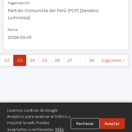
Organización
Partido Comunista del Perú (PCP) [Sendero
Luminoso]
Fecha
2004-05-01
22
23
24
25
26
27
…
34
Siguiente ›
Usamos cookies de Google
Analytics para analizar el tráfico y
mejorar la web. Puedes
Rechazar
Aceptar
Centro de Documentación de los
Más
aceptarlas o rechazarlas.
Movimientos Armados©