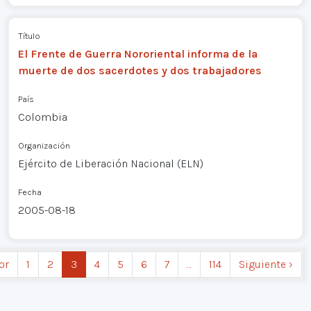
Título
El Frente de Guerra Nororiental informa de la
muerte de dos sacerdotes y dos trabajadores
País
Colombia
Organización
Ejército de Liberación Nacional (ELN)
Fecha
2005-08-18
or
1
2
3
4
5
6
7
…
114
Siguiente ›