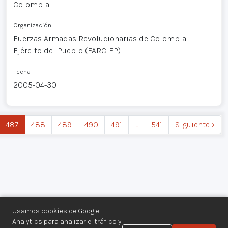
Colombia
Organización
Fuerzas Armadas Revolucionarias de Colombia -
Ejército del Pueblo (FARC-EP)
Fecha
2005-04-30
487
488
489
490
491
…
541
Siguiente ›
Usamos cookies de Google
Analytics para analizar el tráfico y