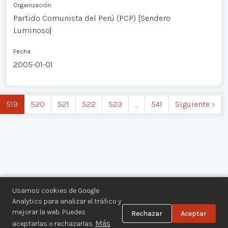
Organización
Partido Comunista del Perú (PCP) [Sendero
Luminoso]
Fecha
2005-01-01
519
520
521
522
523
…
541
Siguiente ›
Usamos cookies de Google
Analytics para analizar el tráfico y
mejorar la web. Puedes
Rechazar
Aceptar
Centro de Documentación de los
Más
aceptarlas o rechazarlas.
Movimientos Armados©