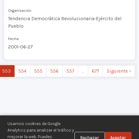
Organización
Tendencia Democrática Revolucionaria-Ejército del
Pueblo
Fecha
2001-06-27
553
554
555
556
557
…
677
Siguiente ›
Usamos cookies de Google
Analytics para analizar el tráfico y
mejorar la web. Puedes
Rechazar
Aceptar
Centro de Documentación de los