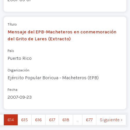
Título
Mensaje del EPB-Macheteros en conmemoración
del Grito de Lares (Extracto)
País
Puerto Rico
Organización
Ejército Popular Boricua - Macheteros (EPB)
Fecha
2007-09-23
3
614
615
616
617
618
…
677
Siguiente ›