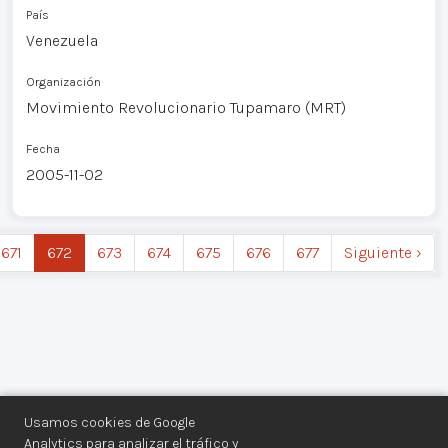
País
Venezuela
Organización
Movimiento Revolucionario Tupamaro (MRT)
Fecha
2005-11-02
671
672
673
674
675
676
677
Siguiente ›
Usamos cookies de Google
Analytics para analizar el tráfico y