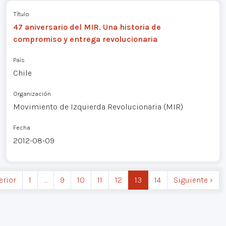
Título
47 aniversario del MIR. Una historia de
compromiso y entrega revolucionaria
País
Chile
Organización
Movimiento de Izquierda Revolucionaria (MIR)
Fecha
2012-08-09
erior
1
…
9
10
11
12
13
14
Siguiente ›