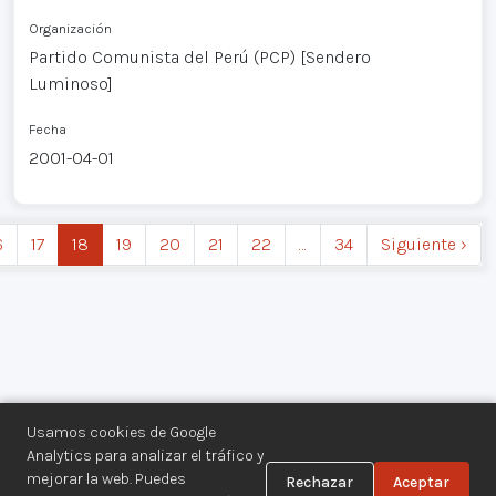
Organización
Partido Comunista del Perú (PCP) [Sendero
Luminoso]
Fecha
2001-04-01
6
17
18
19
20
21
22
…
34
Siguiente ›
Usamos cookies de Google
Analytics para analizar el tráfico y
mejorar la web. Puedes
Rechazar
Aceptar
Centro de Documentación de los