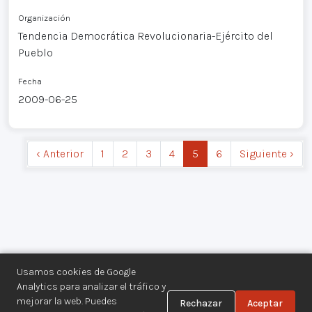
Organización
Tendencia Democrática Revolucionaria-Ejército del
Pueblo
Fecha
2009-06-25
‹ Anterior
1
2
3
4
5
6
Siguiente ›
Usamos cookies de Google
Analytics para analizar el tráfico y
mejorar la web. Puedes
Rechazar
Aceptar
Centro de Documentación de los