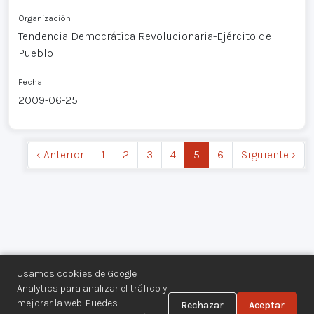
Organización
Tendencia Democrática Revolucionaria-Ejército del
Pueblo
Fecha
2009-06-25
‹ Anterior
1
2
3
4
5
6
Siguiente ›
Usamos cookies de Google
Analytics para analizar el tráfico y
mejorar la web. Puedes
Rechazar
Aceptar
Centro de Documentación de los