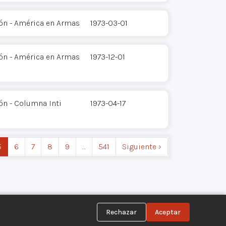
ión - América en Armas
1973-03-01
ión - América en Armas
1973-12-01
ón - Columna Inti
1973-04-17
5
6
7
8
9
…
541
Siguiente ›
Rechazar
Aceptar
Síguenos