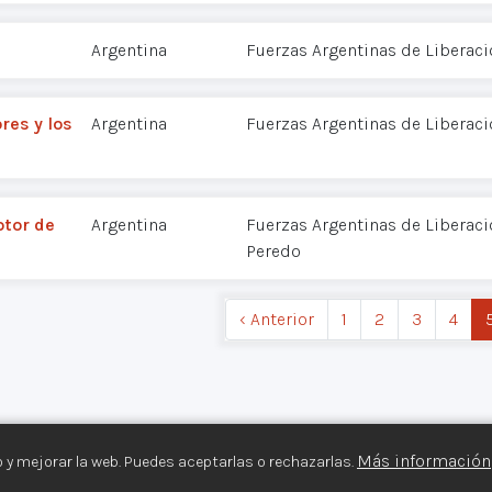
Argentina
Fuerzas Argentinas de Liberac
res y los
Argentina
Fuerzas Argentinas de Liberac
otor de
Argentina
Fuerzas Argentinas de Liberaci
Peredo
‹ Anterior
1
2
3
4
Más información
 y mejorar la web. Puedes aceptarlas o rechazarlas.
s Armados©