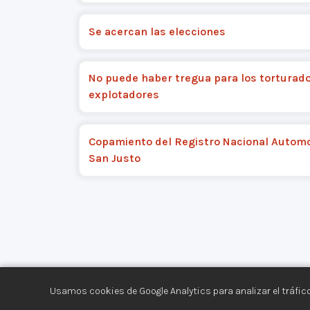
Se acercan las elecciones
No puede haber tregua para los torturado
explotadores
Copamiento del Registro Nacional Autom
San Justo
Usamos cookies de Google Analytics para analizar el tráfico
Centro de Documentación de los Movimiento
Aviso legal
·
Privacidad
·
Gestionar cookies