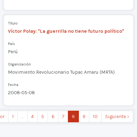
Título
Víctor Polay: "La guerrilla no tiene futuro político"
País
Perú
Organización
Movimiento Revolucionario Tupac Amaru (MRTA)
Fecha
2008-05-08
ior
1
…
4
5
6
7
8
9
10
Siguiente ›