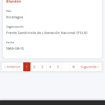
Blandón
País
Nicaragua
Organización
Frente Sandinista de Liberación Nacional (FSLN)
Fecha
1969-08-15
‹ Anterior
1
2
3
4
5
…
8
Siguiente ›