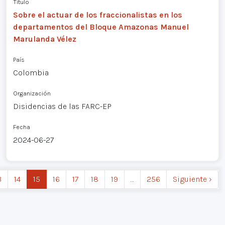
Título
Sobre el actuar de los fraccionalistas en los
departamentos del Bloque Amazonas Manuel
Marulanda Vélez
País
Colombia
Organización
Disidencias de las FARC-EP
Fecha
2024-06-27
3
14
15
16
17
18
19
…
256
Siguiente ›